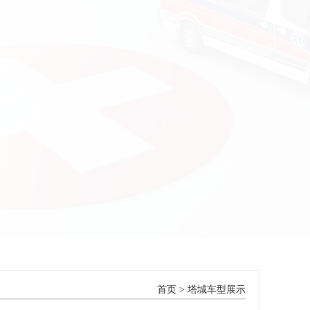
首页
>
塔城车型展示